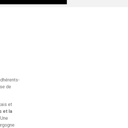
adhérents-
sse de
ais et
 et la
. Une
urgogne