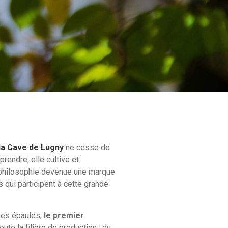
la Cave de Lugny
ne cesse de
rendre, elle cultive et
e philosophie devenue une marque
qui participent à cette grande
ses épaules,
le premier
ute la filière de production : du