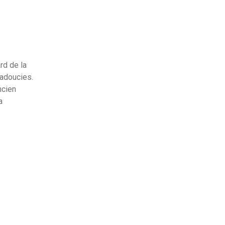
rd de la
 adoucies.
ncien
a