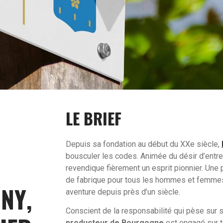
LE BRIEF
Depuis sa fondation au début du XXe siècle,
bousculer les codes. Animée du désir d’entrep
revendique fièrement un esprit pionnier. Un
de fabrique pour tous les hommes et femmes 
aventure depuis près d’un siècle.
NY,
Conscient de la responsabilité qui pèse sur 
producteur de Bourgogne
est engagé sur to