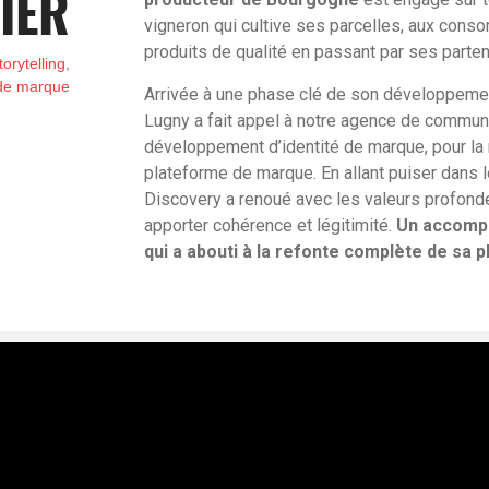
IER
vigneron qui cultive ses parcelles, aux cons
produits de qualité en passant par ses parte
orytelling,
 de marque
Arrivée à une phase clé de son développement
Lugny a fait appel à notre agence de communi
développement d’identité de marque, pour la
plateforme de marque. En allant puiser dans l
Discovery a renoué avec les valeurs profond
apporter cohérence et légitimité.
Un accompa
qui a abouti à la refonte complète de sa