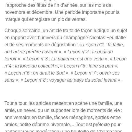
l’approche des
fêtes de fin d’année
, sur les mois de
novembre et décembre. Une période importante pour la
marque qui enregistre un pic de ventes.
Chaque semaine,
un article traite de façon ludique
un sujet
en rapport avec l’univers du champagne Nicolas Feuillatte
et de ses moments de dégustation : «
Leçon n°1 : la taille,
ou l’art de prédire l’avenir
», «
Leçon n°2 : le goût du
terroir
», «
Leçon n°3 : La patience est une vertu
», «
Leçon
n°4 : la force du collectif
», «
Leçon n°5 : faire sa part
»,
«
Leçon n°6 : on dirait le Sud
», «
Leçon n°7 : ouvrir ses
sens
», «
Leçon n°8 : voyager au pays du soleil levant
» .
Tour à tour, les articles mettent en scène une famille, une
amie, un neveu ou un supporter lors de moments de vie :
anniversaire en famille, tâches ménagères, sorties entre
amies, petite déprime hivernale… Tout est prétexte pour
partager (avec modération) une bouteille de Champagne